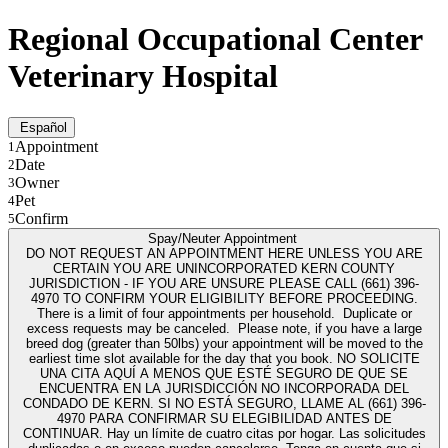
Regional Occupational Center
Veterinary Hospital
Español
Appointment
1
Date
2
Owner
3
Pet
4
Confirm
5
Spay/Neuter Appointment
DO NOT REQUEST AN APPOINTMENT HERE UNLESS YOU ARE
CERTAIN YOU ARE UNINCORPORATED KERN COUNTY
JURISDICTION - IF YOU ARE UNSURE PLEASE CALL (661) 396-
4970 TO CONFIRM YOUR ELIGIBILITY BEFORE PROCEEDING.
There is a limit of four appointments per household. Duplicate or
excess requests may be canceled. Please note, if you have a large
breed dog (greater than 50lbs) your appointment will be moved to the
earliest time slot available for the day that you book. NO SOLICITE
UNA CITA AQUÍ A MENOS QUE ESTÉ SEGURO DE QUE SE
ENCUENTRA EN LA JURISDICCIÓN NO INCORPORADA DEL
CONDADO DE KERN. SI NO ESTÁ SEGURO, LLAME AL (661) 396-
4970 PARA CONFIRMAR SU ELEGIBILIDAD ANTES DE
CONTINUAR. Hay un límite de cuatro citas por hogar. Las solicitudes