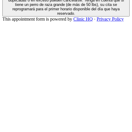
duplicadas o en exceso pueden cancelarse. Tenga en cuenta que si
tiene un perro de raza grande (de más de 50 lbs), su cita se
reprogramará para el primer horario disponible del día que haya
reservado.
This appointment form is powered by
Clinic HQ
·
Privacy Policy